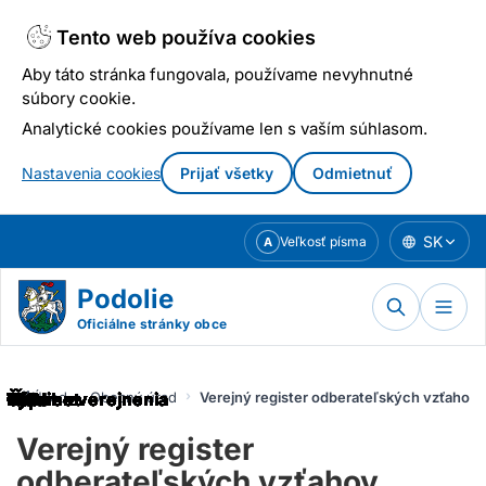
Tento web používa cookies
Aby táto stránka fungovala, používame nevyhnutné
súbory cookie.
Analytické cookies používame len s vaším súhlasom.
Nastavenia cookies
Prijať všetky
Odmietnuť
Prejsť
SK
Veľkosť písma
A
k
obsahu
Podolie
Oficiálne stránky obce
Úvod
Obecný úrad
Verejný register odberateľských vzťahov
Verejný register
odberateľských vzťahov