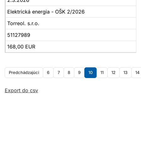
2.3.2026
Elektrická energia - OŠK 2/2026
Torreol. s.r.o.
51127989
168,00 EUR
Predchádzajúci
6
7
8
9
10
11
12
13
14
Export do csv