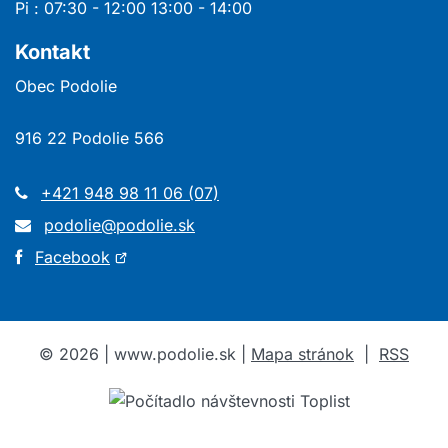
Pi : 07:30 - 12:00 13:00 - 14:00
Kontakt
Obec Podolie
916 22 Podolie 566
+421 948 98 11 06 (07)
podolie@podolie.sk
Otvorí
Facebook
sa
v
novom
©
2026
| www.podolie.sk |
Mapa stránok
|
RSS
okne