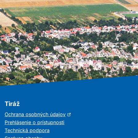
Tiráž
Otvorí
Ochrana osobných údajov
sa
Prehlásenie o prístupnosti
v
Technická podpora
novom