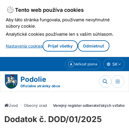
Tento web používa cookies
Aby táto stránka fungovala, používame nevyhnutné
súbory cookie.
Analytické cookies používame len s vaším súhlasom.
Nastavenia cookies
Prijať všetky
Odmietnuť
Prejsť
SK
Veľkosť písma
A
k
obsahu
Podolie
Oficiálne stránky obce
Úvod
Obecný úrad
Verejný register odberateľských vzťahov
Dodatok č. DOD/01/2025