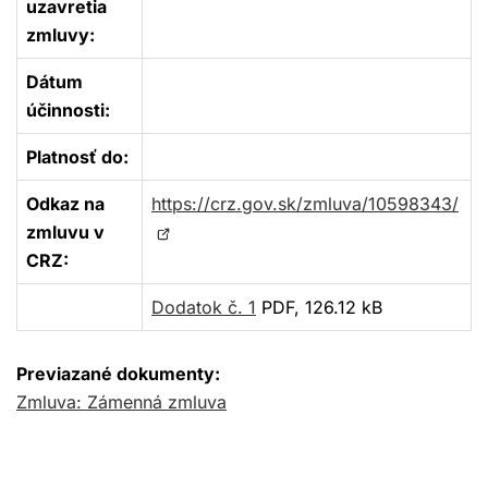
uzavretia
zmluvy:
Dátum
účinnosti:
Platnosť do:
Odkaz na
https://crz.gov.sk/zmluva/10598343/
Otvorí
zmluvu v
sa
CRZ:
v
Dodatok č. 1
PDF, 126.12 kB
novom
okne
Previazané dokumenty:
Zmluva: Zámenná zmluva