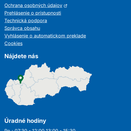
Otvorí
Ochrana osobných údajov
sa
Prehlásenie o prístupnosti
v
Technická podpora
novom
Správca obsahu
okne
Vyhlásenie o automatickom preklade
Cookies
Nájdete nás
Úradné hodiny
Po : 07:30 - 12:00 13:00 - 15:30