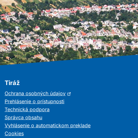
Tiráž
Otvorí
Ochrana osobných údajov
sa
Prehlásenie o prístupnosti
v
Technická podpora
novom
Správca obsahu
okne
Vyhlásenie o automatickom preklade
Cookies