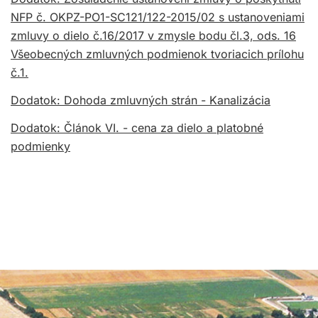
NFP č. OKPZ-PO1-SC121/122-2015/02 s ustanoveniami
zmluvy o dielo č.16/2017 v zmysle bodu čl.3, ods. 16
Všeobecných zmluvných podmienok tvoriacich prílohu
č.1.
Dodatok: Dohoda zmluvných strán - Kanalizácia
Dodatok: Článok VI. - cena za dielo a platobné
podmienky