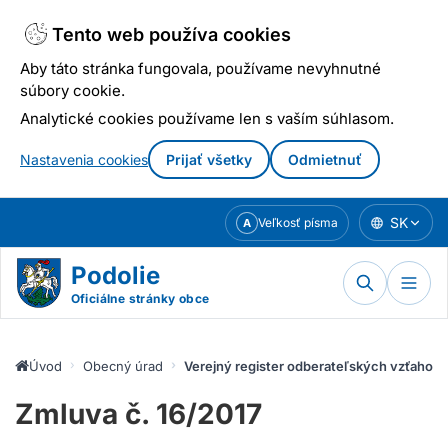
Tento web používa cookies
Aby táto stránka fungovala, používame nevyhnutné
súbory cookie.
Analytické cookies používame len s vaším súhlasom.
Nastavenia cookies
Prijať všetky
Odmietnuť
Prejsť
SK
Veľkosť písma
A
k
obsahu
Podolie
Oficiálne stránky obce
Úvod
Obecný úrad
Verejný register odberateľských vzťahov
Zmluva č. 16/2017