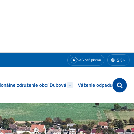
SK
Veľkosť písma
A
Otvorí
ionálne združenie obcí Dubová
Váženie odpadu
sa