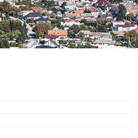
v
novom
okne