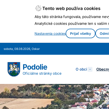
Tento web používa cookies
Aby táto stránka fungovala, používame nev
Analytické cookies používame len s vaším
Nastavenia cookies
Prijať všetky
Odmi
Prejsť
sobota, 08.08.2026, Oskar
k
obsahu
Podolie
O obci
Obecný
Oficiálne stránky obce