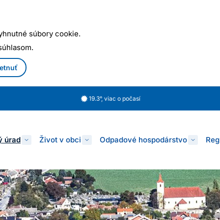
yhnutné súbory cookie.
 súhlasom.
etnuť
19.3°, viac o počasí
 úrad
Život v obci
Odpadové hospodárstvo
Reg